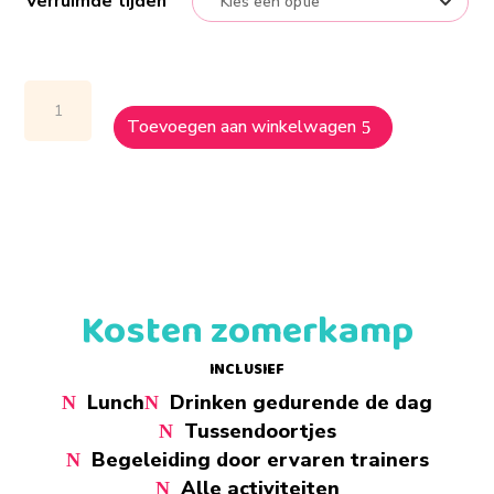
Verruimde tijden
Haai
Kids
Toevoegen aan winkelwagen
Zomerkamp
2026
aantal
Kosten zomerkamp
INCLUSIEF
Lunch
Drinken gedurende de dag
Tussendoortjes
Begeleiding door ervaren trainers
Alle activiteiten