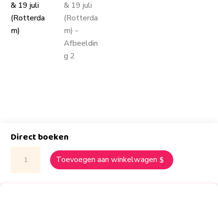
Direct boeken
Voetbalkamp
Toevoegen aan winkelwagen
–
18
&
19
juli