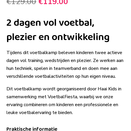
Oorspronkelijke
Huidige
€
129.00
€
119.00
prijs
prijs
was:
is:
2 dagen vol voetbal,
€129.00.
€119.00.
plezier en ontwikkeling
Tijdens dit voetbalkamp beleven kinderen twee actieve
dagen vol training, wedstrijden en plezier. Ze werken aan
hun techniek, spelen in teamverband en doen mee aan
verschillende voetbalactiviteiten op hun eigen niveau.
Dit voetbalkamp wordt georganiseerd door Haai Kids in
samenwerking met VoetbalFiesta, waarbij we onze
ervaring combineren om kinderen een professionele en
leuke voetbalervaring te bieden.
Praktische informatie